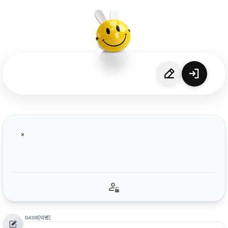
04:08
[익명]