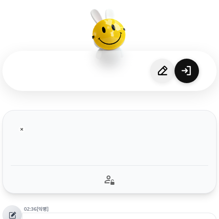
02:36
[익명]