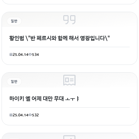
일반
황인범 \"반 페르시와 함께 해서 영광입니다\"
25.04.14
534
일반
하이키 옐 어제 대만 무대 ㅗㅜㅑ
25.04.14
532