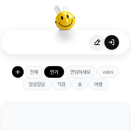
전체
인기
안녕하세요
mbti
일상잡담
직장
술
여행