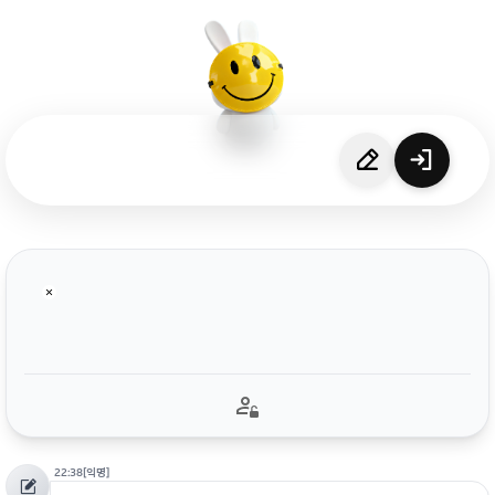
22:38
[익명]