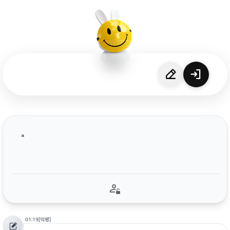
01:19
[익명]