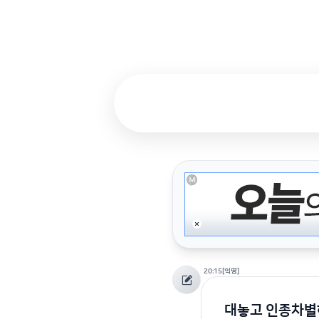
20:15
[익명]
대놓고 인종차별