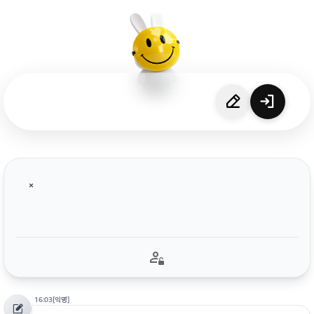
16:03
[익명]