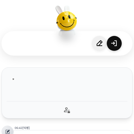
06:42
[익명]