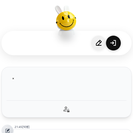
21:45
[익명]