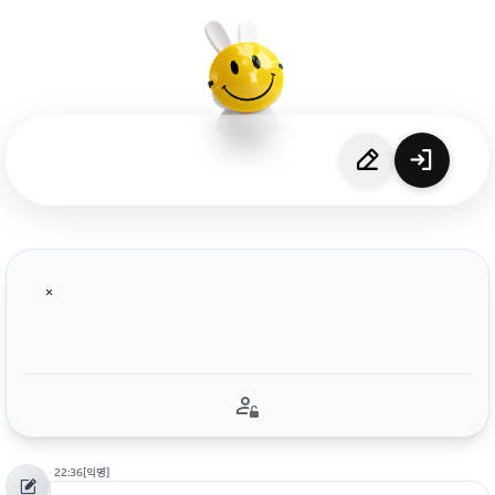
22:36
[익명]