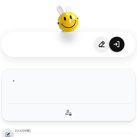
23:32
[익명]