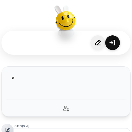
23:29
[익명]