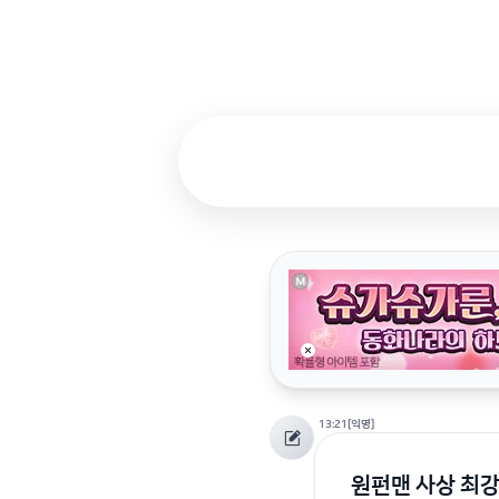
13:21
[익명]
원펀맨 사상 최