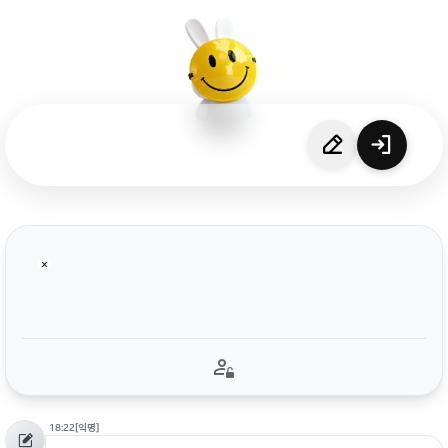
18:22
[익명]