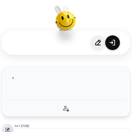
04:13
[익명]