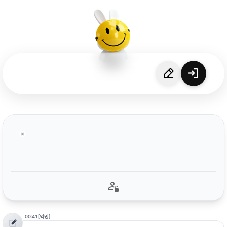
00:41
[익명]