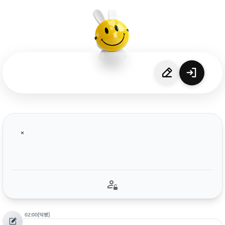
02:00
[익명]