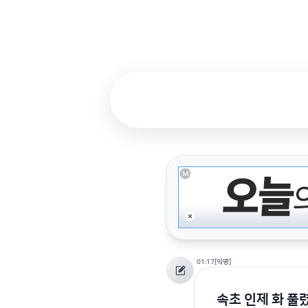
01:17
[익명]
속초 인제 화 풀