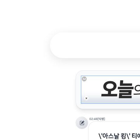
02:48
[익명]
\'아스날 킹\' 