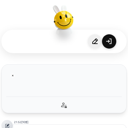
21:52
[익명]