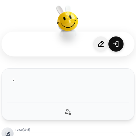
17:50
[익명]