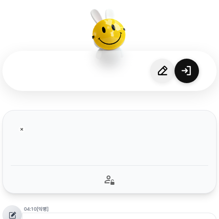
04:10
[익명]