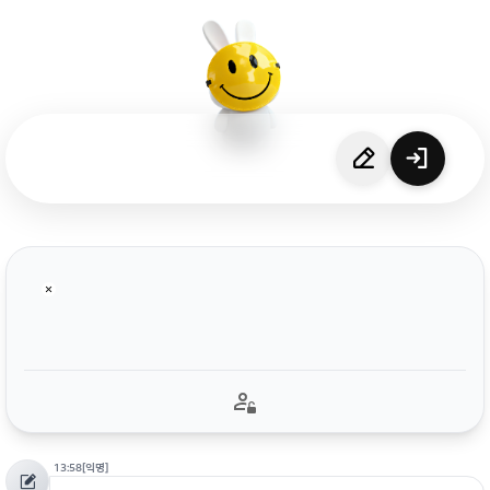
13:58
[익명]