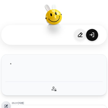
05:31
[익명]