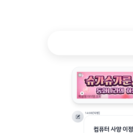
14:08
[익명]
컴퓨터 사양 이