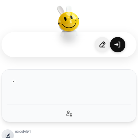
03:00
[익명]