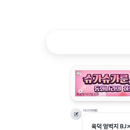
16:31
[익명]
육덕 엉벅지 BJ