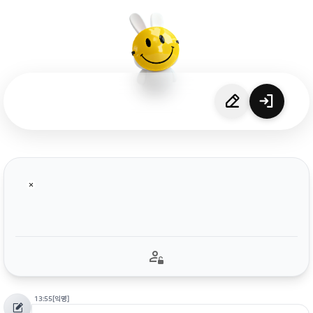
13:55
[익명]