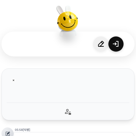
05:58
[익명]