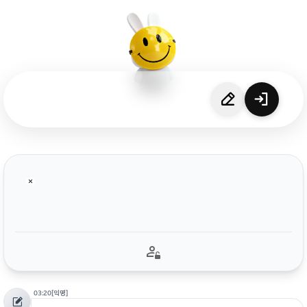
03:20
[익명]