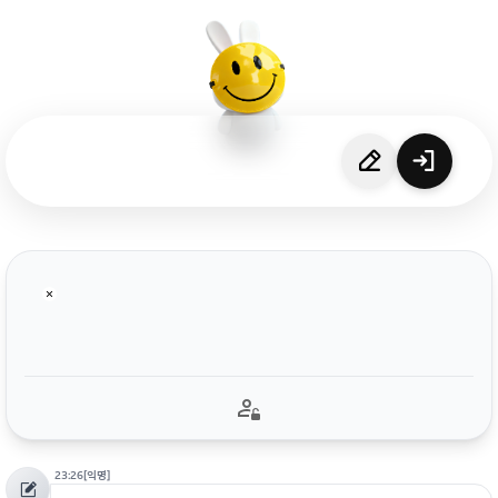
23:26
[익명]