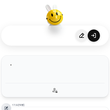
17:32
[익명]