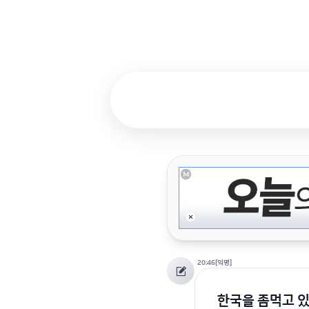
20:46
[익명]
한국을 좀먹고 있