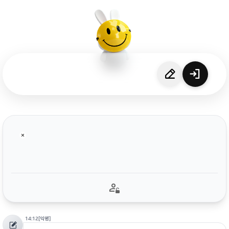
14:12
[익명]