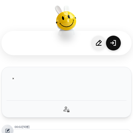
00:02
[익명]