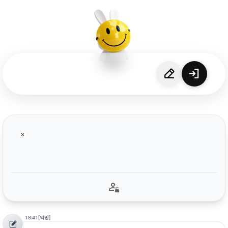
18:41
[익명]