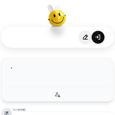
12:18
[익명]