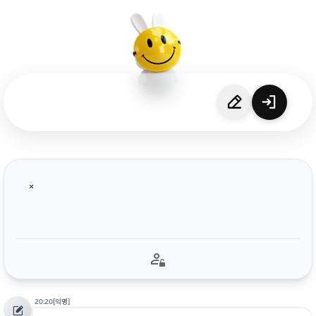
20:20
[익명]