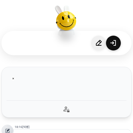
18:16
[익명]