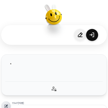
19:47
[익명]