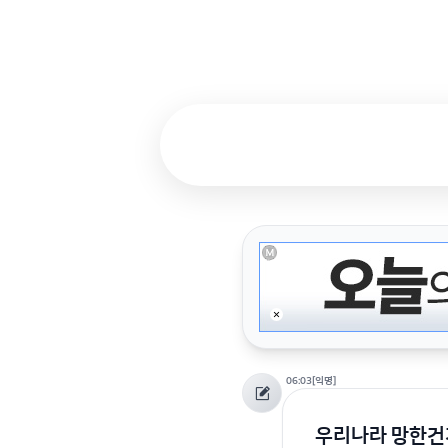
06:03
[익명]
우리나라 망한건가