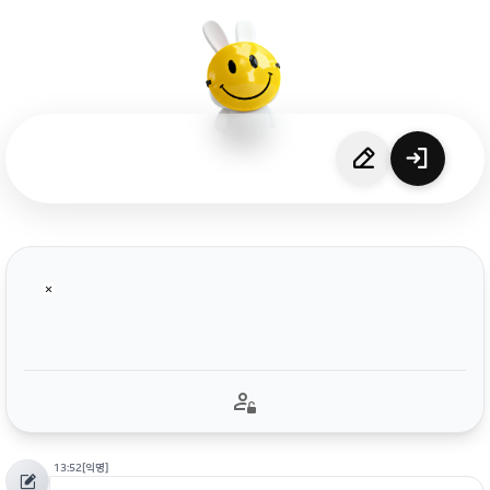
13:52
[익명]