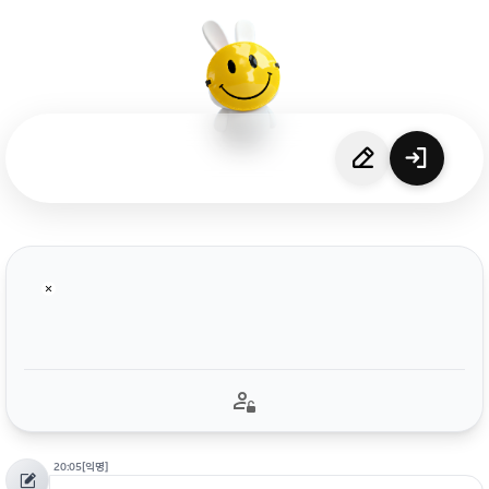
20:05
[익명]