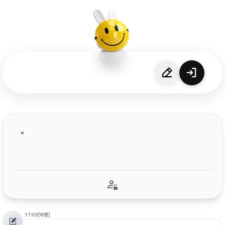
17:03
[익명]