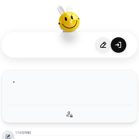
17:05
[익명]