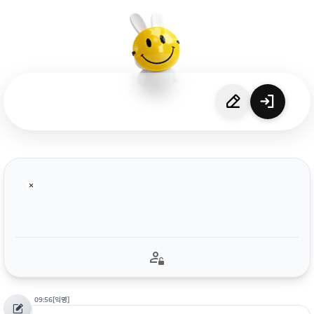
09:56
[익명]