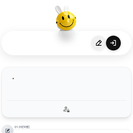
01:39
[익명]