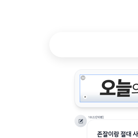
18:22
[익명]
존잘이랑 절대 