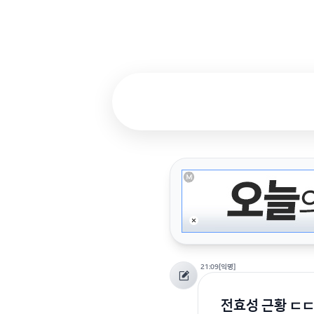
21:09
[익명]
전효성 근황 ㄷ