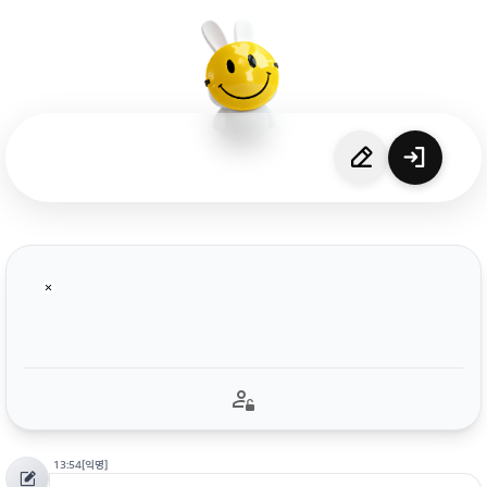
13:54
[익명]